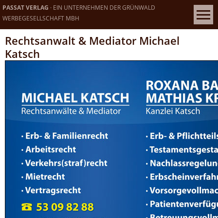
PASSAT VERLAG
· EIN UNTERNEHMEN DER GRÜNWALD
WERBEGESELLSCHAFT MBH
Rechtsanwalt & Mediator Michael
Katsch