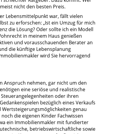
ein schlechter Ratgeber. Dazu kommt: Wer
 meist nicht den besten Preis.
r Lebensmittelpunkt war, fällt vielen
lbst zu erforschen: „Ist ein Umzug für mich
enz die Lösung? Oder sollte ich ein Modell
s Wohnrecht in meinem Haus genießen
jektiven und vorausschauenden Berater an
und die künftige Lebensplanung
Immobilienmakler wird Sie hervorragend
 in Anspruch nehmen, gar nicht um den
enötigen eine seriöse und realistische
 Steuerangelegenheiten oder ihren
i Gedankenspielen bezüglich eines Verkaufs
und Wertsteigerungsmöglichkeiten genau
 noch die eigenen Kinder Fachwissen
wa ein Immobilienmakler mit fundierter
utechnische, betriebswirtschaftliche sowie