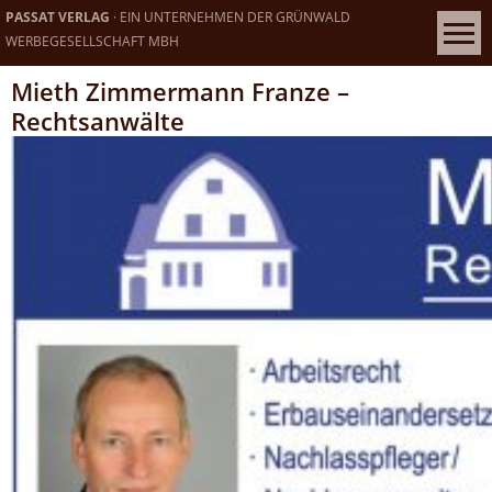
PASSAT VERLAG
· EIN UNTERNEHMEN DER GRÜNWALD
WERBEGESELLSCHAFT MBH
Mieth Zimmermann Franze –
Rechtsanwälte