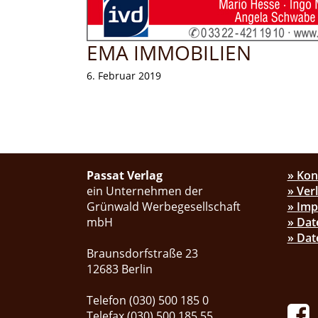
EMA IMMOBILIEN
6. Februar 2019
Passat Verlag
» Kon
ein Unternehmen der
» Ver
Grünwald Werbegesellschaft
» Im
mbH
» Dat
» Dat
Braunsdorfstraße 23
12683 Berlin
Telefon (030) 500 185 0
Telefax (030) 500 185 55