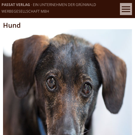
PASSAT VERLAG
· EIN UNTERNEHMEN DER GRÜNWALD
WERBEGESELLSCHAFT MBH
Hund