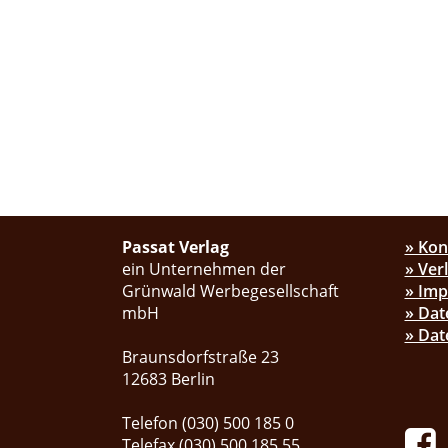
Passat Verlag
» Kon
ein Unternehmen der
» Ver
Grünwald Werbegesellschaft
» Im
mbH
» Dat
» Dat
Braunsdorfstraße 23
12683 Berlin
Telefon (030) 500 185 0
Telefax (030) 500 185 55