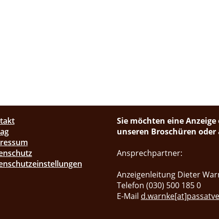
takt
Sie möchten eine Anzeige 
lag
unseren Broschüren oder a
pressum
enschutz
Ansprechpartner:
enschutzeinstellungen
Anzeigenleitung Dieter War
Telefon (030) 500 185 0
E-Mail
d.warnke[at]passatve