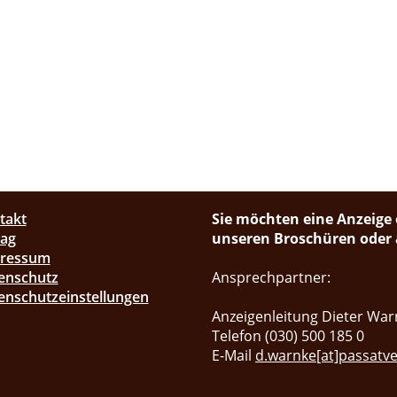
takt
Sie möchten eine Anzeige 
lag
unseren Broschüren oder a
pressum
enschutz
Ansprechpartner:
enschutzeinstellungen
Anzeigenleitung Dieter War
Telefon (030) 500 185 0
E-Mail
d.warnke[at]passatve