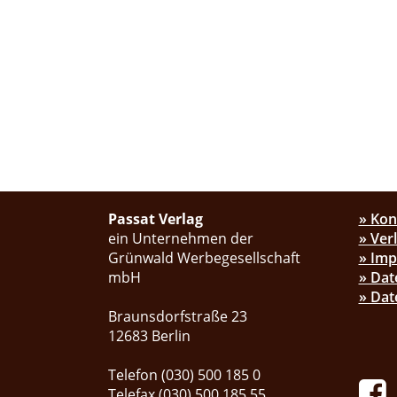
Passat Verlag
» Kon
ein Unternehmen der
» Ver
Grünwald Werbegesellschaft
» Im
mbH
» Dat
» Dat
Braunsdorfstraße 23
12683 Berlin
Telefon (030) 500 185 0
Telefax (030) 500 185 55