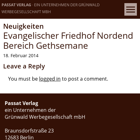
PASSAT VERLAG
· EIN UNTERNEHMEN DER GRÜNWALD
WERBEGESELLSCHAFT MBH
Neuigkeiten
Evangelischer Friedhof Nordend
Bereich Gethsemane
18. Februar 2014
Leave a Reply
You must be
logged in
to post a comment.
Passat Verlag
ein Unternehmen der
Grünwald Werbegesellschaft mbH
Braunsdorfstraße 23
12683 Berlin