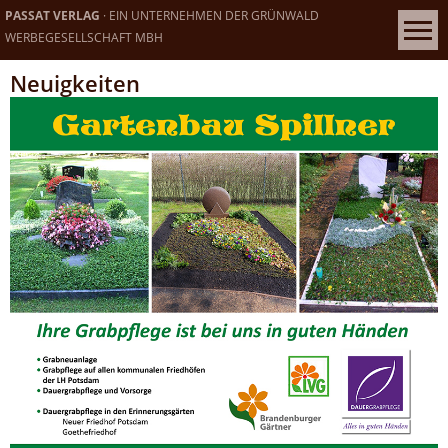
PASSAT VERLAG
· EIN UNTERNEHMEN DER GRÜNWALD
WERBEGESELLSCHAFT MBH
Neuigkeiten