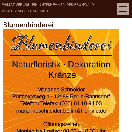
PASSAT VERLAG
· EIN UNTERNEHMEN DER GRÜNWALD
WERBEGESELLSCHAFT MBH
Blumenbinderei