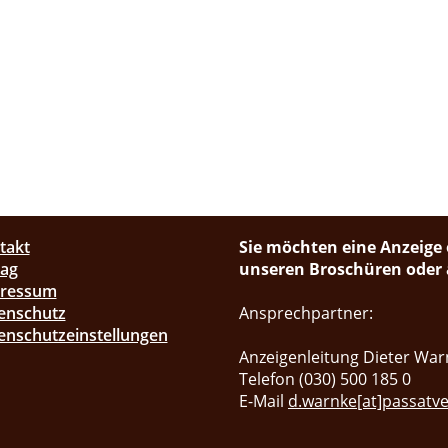
takt
Sie möchten eine Anzeige 
lag
unseren Broschüren oder a
pressum
enschutz
Ansprechpartner:
enschutzeinstellungen
Anzeigenleitung Dieter War
Telefon (030) 500 185 0
E-Mail
d.warnke[at]passatve