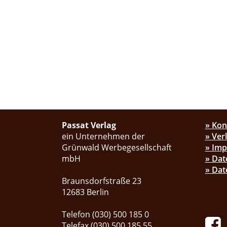
Passat Verlag
» Kon
ein Unternehmen der
» Ver
Grünwald Werbegesellschaft
» Im
mbH
» Dat
» Dat
Braunsdorfstraße 23
12683 Berlin
Telefon (030) 500 185 0
Telefax (030) 500 185 55